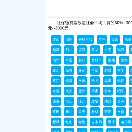
社保缴费基数是社会平均工资的60%--300%为缴纳基数，比如社会平均工资是1000元，缴纳的基数可以是600
元--3000元。
维西
德钦
香格里拉
兰坪
贡山
福贡
鹤庆
剑川
洱源
云龙
永平
弥渡
南华
牟定
双柏
楚雄市
勐腊
勐海
建水
绿春
开远
个旧
蒙自
富宁
双江
镇康
永德
云县
凤庆
临翔
永善
大关
盐津
巧家
鲁甸
昭阳
通海
澄江
江川
红塔
沾益
会泽
富民
东川
晋宁
石林
宜良
呈贡
新城
红山
老街
吉木乃
青河
哈巴河