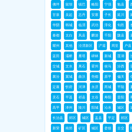
佛坪
留坝
镇巴
略阳
宁强
勉县
甘泉
吴起
志丹
安塞
子长
延川
华阴
韩城
临渭
武功
淳化
旬邑
秦都
太白
凤县
麟游
千阳
陇县
耀州
其他
泾渭新区
浐灞
周至
户县
蓝田
灞桥
雁塔
碑林
新城
莲湖
交城
文水
离石
霍州
侯马
汾西
襄汾
翼城
曲沃
尧都
原平
偏关
定襄
忻府
河津
永济
芮城
平陆
灵石
平遥
祁县
太谷
寿阳
昔阳
高平
泽州
陵川
阳城
沁水
城区
长治县
郊区
城区
盂县
平定
郊区
新荣
南郊
矿区
城区
娄烦
古交