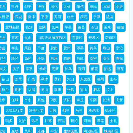
曹县
牡丹
邹平
博兴
沾化
无棣
阳信
惠民
滨城
高唐
东昌府
武城
夏津
平原
齐河
临邑
庆云
宁津
陵县
北城新区
临沭
蒙阴
莒南
平邑
费县
苍山
沂水
郯城
莒县
五莲
岚山
山海天旅游度假区
高新区
开发区
新市区
岱岳
泰山
莱西
平度
胶南
胶州
即墨
黄岛
崂山
李沧
文登
经区
高区
环翠
昌乐
临朐
昌邑
高密
安丘
寿光
奎文
坊子
寒亭
潍城
高新
长岛
海阳
栖霞
招远
蓬莱
福山
芝罘
广饶
利津
垦利
河口
东营区
滕州
山亭
桓台
周村
临淄
博山
淄川
张店
梁山
泗水
汶上
曲阜
任城
市中
其他
商河
济阳
章丘
平阴
长清
高新
大柴旦行委
冷湖行委
天峻
都兰
乌兰
格尔木
德令哈
玛多
久治
达日
甘德
班玛
玛沁
河南
泽库
尖扎
化隆
互助
民和
乐都
平安
生物园区
海湖新区
城南新区