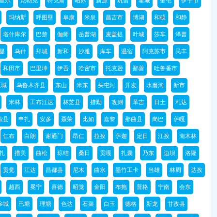
查尔
尼勒克
特克斯
昭苏
新源
巩留
霍城
奎屯
伊宁市
玛纳斯
呼图壁
阜康
米泉
昌吉市
博湖
和硕
和静
塔什库尔
巴楚
伽师
岳普湖
麦盖提
叶城
莎车
泽普
提
乌什
拜城
新和
沙雅
库车
温宿
阿克苏市
民丰
和田市
巴里坤
伊吾
哈密市
托克逊
鄯善
吐鲁番市
坂城
乌鲁木齐县
东山
米东
头屯河
开发
水磨沟
新市
米林
工布江达
林芝县
措勤
改则
革吉
日土
札达
索县
申扎
安多
聂荣
比如
嘉黎
那曲县
岗巴
萨嘎
仁布
白朗
谢通门
昂仁
拉孜
萨迦
定日
江孜
南木林
扎
措美
曲松
琼结
桑日
贡嘎
扎囊
乃东
边坝
洛隆
贡觉
江达
昌都县
尼木
曲水
墨竹工卡
当雄
林周
达孜
越西
冕宁
喜德
昭觉
金阳
布拖
普格
宁南
会东
乡城
巴塘
理塘
色达
石渠
白玉
德格
新龙
甘孜县