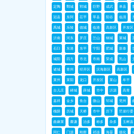
定陶
鄄城
郓城
巨野
成武
单县
冠县
东阿
茌平
莘县
阳谷
临清
禹城
乐陵
德城
临港
高新区
开发区
沂南
河东
罗庄
兰山
钢城
莱城
石臼
东港
东平
宁阳
肥城
新泰
城阳
四方
市北
市南
荣成
乳山
诸城
青州
经开区
滨海新区
高新区
莱州
莱阳
龙口
开发区
莱山
牟平
台儿庄
峄城
薛城
市中
沂源
高青
嘉祥
金乡
鱼台
微山
邹城
兖州
槐荫
历城
天桥
市中
历下
茫崖行委
曲麻莱
囊谦
治多
称多
杂多
玉树县
同仁
门源
刚察
祁连
海晏
循化