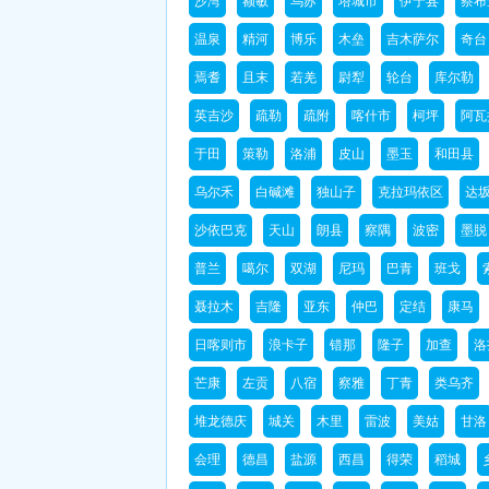
沙湾
额敏
乌苏
塔城市
伊宁县
察布
温泉
精河
博乐
木垒
吉木萨尔
奇台
焉耆
且末
若羌
尉犁
轮台
库尔勒
英吉沙
疏勒
疏附
喀什市
柯坪
阿瓦
于田
策勒
洛浦
皮山
墨玉
和田县
乌尔禾
白碱滩
独山子
克拉玛依区
达
沙依巴克
天山
朗县
察隅
波密
墨脱
普兰
噶尔
双湖
尼玛
巴青
班戈
聂拉木
吉隆
亚东
仲巴
定结
康马
日喀则市
浪卡子
错那
隆子
加查
洛
芒康
左贡
八宿
察雅
丁青
类乌齐
堆龙德庆
城关
木里
雷波
美姑
甘洛
会理
德昌
盐源
西昌
得荣
稻城