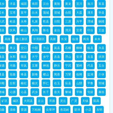
西乡
洋县
城固
南郑
汉台
黄陵
黄龙
宜川
洛川
富县
延长
宝塔
富平
白水
蒲城
澄城
合阳
大荔
潼关
华县
长武
彬县
永寿
礼泉
乾县
泾阳
三原
兴平
渭城
杨陵
眉县
扶风
岐山
凤翔
陈仓
金台
渭滨
宜君
印台
王益
高陵
曲江新区
沣渭新区
高新
长安
临潼
阎良
未央
汾阳
孝义
交口
中阳
方山
岚县
石楼
柳林
临县
兴县
蒲县
永和
隰县
大宁
乡宁
吉县
浮山
安泽
古县
洪洞
保德
河曲
岢岚
五寨
神池
静乐
宁武
繁峙
代县
五台
夏县
垣曲
绛县
新绛
稷山
闻喜
万荣
临猗
盐湖
介休
和顺
左权
榆社
榆次
怀仁
右玉
应县
山阴
平鲁
朔城
潞城
沁源
沁县
武乡
长子
壶关
黎城
平顺
屯留
襄垣
矿区
城区
大同县
左云
浑源
灵丘
广灵
天镇
阳高
阳曲
清徐
晋源
万柏林
尖草坪
杏花岭
迎泽
小店
东明