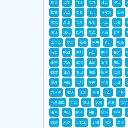
炉霍
道孚
雅江
九龙
丹巴
泸定
松潘
茂县
理县
汶川
马尔康
宝兴
洪雅
彭山
仁寿
东坡
乐至
安岳
南江
通江
巴州
盐边
米易
仁和
宜宾县
翠屏
苍溪
剑阁
青川
旺苍
马边
峨边
沐川
夹江
井研
犍为
市中
大英
射洪
蓬溪
安居
船山
仪陇
蓬安
营山
南部
阆中
嘉陵
经开
高新
北川
平武
梓潼
安县
龙马潭
纳溪
江阳
其他
蒲江
邛崃
高新西区
郫县
温江
双流
高新
成华
洛南
商州
白河
旬阳
镇坪
平利
西沙
东沙
开发区
子洲
清涧
吴堡