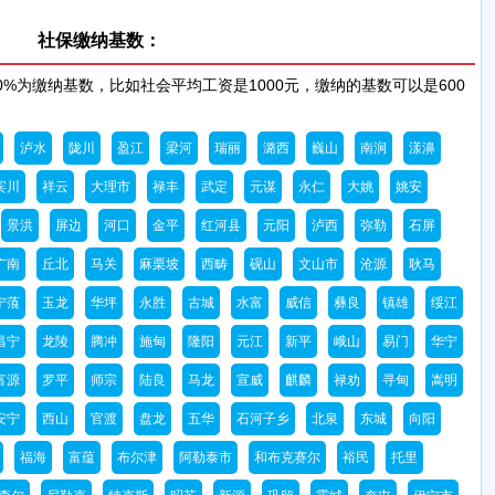
社保缴纳基数：
泸水
陇川
盈江
梁河
瑞丽
潞西
巍山
南涧
漾濞
宾川
祥云
大理市
禄丰
武定
元谋
永仁
大姚
姚安
景洪
屏边
河口
金平
红河县
元阳
泸西
弥勒
石屏
广南
丘北
马关
麻栗坡
西畴
砚山
文山市
沧源
耿马
宁蒗
玉龙
华坪
永胜
古城
水富
威信
彝良
镇雄
绥江
昌宁
龙陵
腾冲
施甸
隆阳
元江
新平
峨山
易门
华宁
富源
罗平
师宗
陆良
马龙
宣威
麒麟
禄劝
寻甸
嵩明
安宁
西山
官渡
盘龙
五华
石河子乡
北泉
东城
向阳
福海
富蕴
布尔津
阿勒泰市
和布克赛尔
裕民
托里