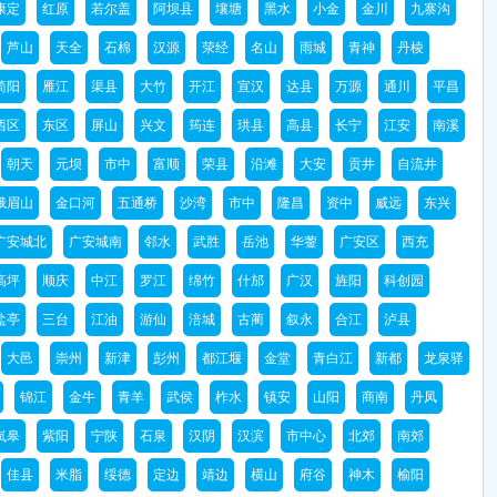
康定
红原
若尔盖
阿坝县
壤塘
黑水
小金
金川
九寨沟
芦山
天全
石棉
汉源
荥经
名山
雨城
青神
丹棱
简阳
雁江
渠县
大竹
开江
宣汉
达县
万源
通川
平昌
西区
东区
屏山
兴文
筠连
珙县
高县
长宁
江安
南溪
朝天
元坝
市中
富顺
荣县
沿滩
大安
贡井
自流井
峨眉山
金口河
五通桥
沙湾
市中
隆昌
资中
威远
东兴
广安城北
广安城南
邻水
武胜
岳池
华蓥
广安区
西充
高坪
顺庆
中江
罗江
绵竹
什邡
广汉
旌阳
科创园
盐亭
三台
江油
游仙
涪城
古蔺
叙永
合江
泸县
大邑
崇州
新津
彭州
都江堰
金堂
青白江
新都
龙泉驿
锦江
金牛
青羊
武侯
柞水
镇安
山阳
商南
丹凤
岚皋
紫阳
宁陕
石泉
汉阴
汉滨
市中心
北郊
南郊
佳县
米脂
绥德
定边
靖边
横山
府谷
神木
榆阳