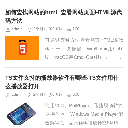
载：https://pan.quark.cn/s/9...
如何查找网站的html_查看网站页面HTML源代
码方法
admin
2个月前
(06-01)
166
可通过五种方法查看网页HTML源代
码：一、快捷键（Win/Linux用Ctrl+
U，macOS用Cmd+Opt+U）；二、开
发者工具Elements面板；三、地址栏
输入view-source:前缀；四...
TS文件支持的播放器软件有哪些-TS文件用什
么播放器打开
admin
2个月前
(06-01)
605
使用VLC、PotPlayer、迅捷视频转换
器播放器、Windows Media Player配
合解码包、完美解码播放器或KMPlay