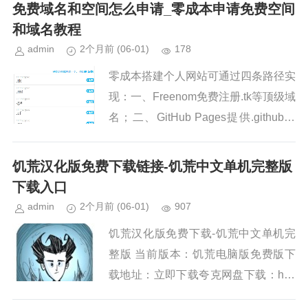
五步操作。如果您已上传文件至115网
免费域名和空间怎么申请_零成本申请免费空间
盘网页版，但他人无法通过链...
和域名教程
admin
2个月前
(06-01)
178
零成本搭建个人网站可通过四条路径实
现：一、Freenom免费注册.tk等顶级域
名；二、GitHub Pages提供.github.io
子域名及免费空间；三、InsCode支持
绑定Freenom域名并自...
饥荒汉化版免费下载链接-饥荒中文单机完整版
下载入口
admin
2个月前
(06-01)
907
饥荒汉化版免费下载-饥荒中文单机完
整版 当前版本：饥荒电脑版免费版下
载地址：立即下载夸克网盘下载：http
s://pan.quark.cn/s/ee95e2c8b4d4百...