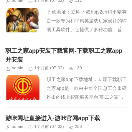
admin
1个月前
(07-02)
112
下载地址：立即下载hpjy2cn和平精英
是一款专为和平精英游戏玩家设计的辅
助工具软件。它提供了多种功能，旨在
帮助玩家提升游戏体验，包括但不限于
画质优化、游戏加速、自动瞄准等。通
职工之家app安装下载官网-下载职工之家app
过这款软件，玩家可以轻松...
并安装
admin
1个月前
(07-02)
130
职工之家app下载地址：立即下载职工
之家app是一款由中华全国总工会重磅
推出的线上智能服务平台“职工之家”AP
P，专为广大职工进行服务，平台内含
海量的实用功能等你体验，用户可以使
游咔网址直接进入-游咔官网app下载
用手机查看最新福利资讯...
admin
1个月前
(07-02)
253