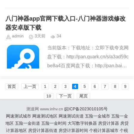
n.baidu.com/s/1PcVhUTzr...
八门神器app官网下载入口-八门神器游戏修改
器安卓版下载
admin
3天前
34
当前版本：下载地址：立即下载夸克网
盘下载：http://pan.quark.cn/s/a3ad59c
be8a4百度网盘下载：http://pan.baidu.
com/s/13G9XfcAPT6DtFk...
首页️
上一页
1
2
3
4
5
6
7
8
9
10
下一页
尾页
测速网 www.inhv.cn
皖ICP备2023010105号
网速测试城市
网速测试地区
网速测试街道
五险一金城市
五险一金
地区
五险一金街道
五险一金时间
大写数字转换器
房贷计算器
房贷
计算器地区
房贷计算器街道
房贷计算器时间
个税计算器城市
个税