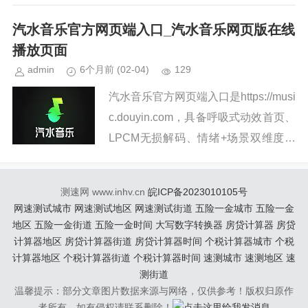
汽水音乐官方网页端入口_汽水音乐网页版在线
播放页面
admin
6个月前
(02-04)
129
汽水音乐官方网页端入口是https://musi
c.douyin.com，具备呼吸式动效首页、
LPCM无损解码、情绪+场景双维度歌
单分类、抖音账号跨端同步及多系统设
备适配等特性。汽水音乐官方网页端入
测速网 www.inhv.cn
皖ICP备2023010105号
口...
网速测试城市
网速测试地区
网速测试街道
五险一金城市
五险一金
地区
五险一金街道
五险一金时间
大写数字转换器
房贷计算器
房贷
计算器地区
房贷计算器街道
房贷计算器时间
个税计算器城市
个税
计算器地区
个税计算器街道
个税计算器时间
速测城市
速测地区
速
测街道
温馨提示：部分文章图片数据来源与网络，仅供参考！版权归原作
者所有，如有侵权请联系删除！