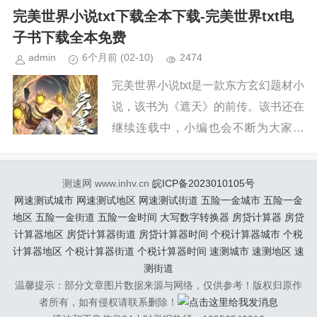
续关注本站，新章节出来，小编会第一
完美世界小说txt下载全本下载-完美世界txt电
时间更新。小说简介《完美世界...
子书下载全本免费
admin
6个月前
(02-10)
2474
完美世界小说txt是一款东方玄幻题材小
说，该书为《遮天》的前传。该书还在
继续连载中，小编也会不断为大家更
新。如果你也喜欢《完美世界》，请持
续关注本站，新章节出来，小编会第一
测速网 www.inhv.cn
皖ICP备2023010105号
时间更新。小说简介《完美世界...
网速测试城市
网速测试地区
网速测试街道
五险一金城市
五险一金
地区
五险一金街道
五险一金时间
大写数字转换器
房贷计算器
房贷
计算器地区
房贷计算器街道
房贷计算器时间
个税计算器城市
个税
计算器地区
个税计算器街道
个税计算器时间
速测城市
速测地区
速
测街道
温馨提示：部分文章图片数据来源与网络，仅供参考！版权归原作
者所有，如有侵权请联系删除！