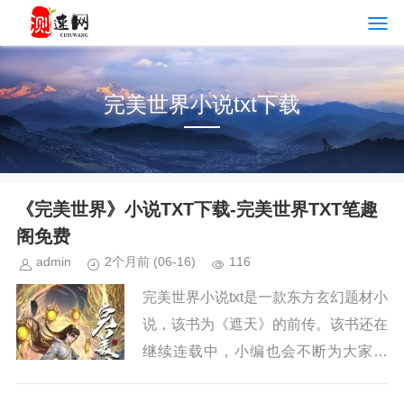
完美世界小说txt下载
《完美世界》小说TXT下载-完美世界TXT笔趣
阁免费
admin
2个月前
(06-16)
116
完美世界小说txt是一款东方玄幻题材小
说，该书为《遮天》的前传。该书还在
继续连载中，小编也会不断为大家更
新。如果你也喜欢《完美世界》，请持