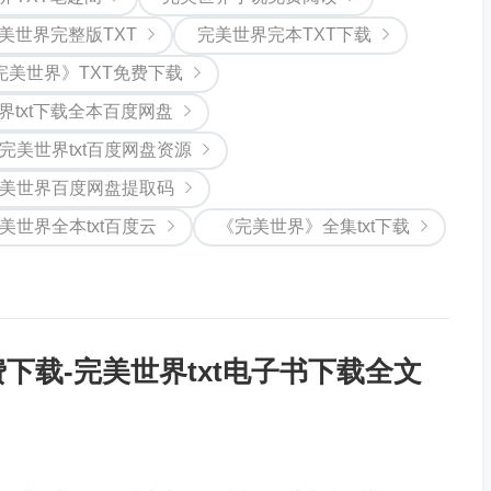
美世界完整版TXT
完美世界完本TXT下载
完美世界》TXT免费下载
界txt下载全本百度网盘
完美世界txt百度网盘资源
美世界百度网盘提取码
美世界全本txt百度云
《完美世界》全集txt下载
费下载-完美世界txt电子书下载全文