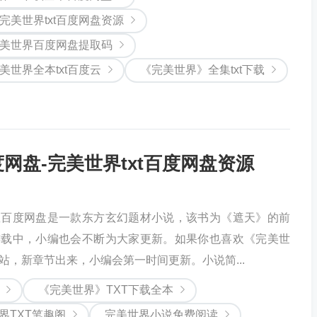
完美世界txt百度网盘资源
美世界百度网盘提取码
美世界全本txt百度云
《完美世界》全集txt下载
度网盘-完美世界txt百度网盘资源
下载百度网盘是一款东方玄幻题材小说，该书为《遮天》的前
连载中，小编也会不断为大家更新。如果你也喜欢《完美世
站，新章节出来，小编会第一时间更新。小说简...
《完美世界》TXT下载全本
界TXT笔趣阁
完美世界小说免费阅读