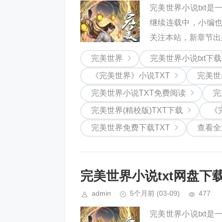
完美世界小说txt
继续连载中，小编
关注本站，新章节出
完美世界
完美世界小说txt下载
《完美世界》小说TXT
完美世
完美世界小说TXT免费阅读
完
完美世界(精校版)TXT下载
《
完美世界免费下载TXT
查看全
完美世界小说txt网盘下载
admin
5个月前
(03-09)
477
完美世界小说txt