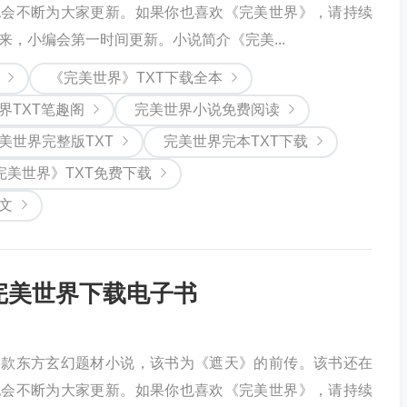
也会不断为大家更新。如果你也喜欢《完美世界》，请持续
来，小编会第一时间更新。小说简介《完美...
《完美世界》TXT下载全本
界TXT笔趣阁
完美世界小说免费阅读
美世界完整版TXT
完美世界完本TXT下载
完美世界》TXT免费下载
文
完美世界下载电子书
是一款东方玄幻题材小说，该书为《遮天》的前传。该书还在
也会不断为大家更新。如果你也喜欢《完美世界》，请持续