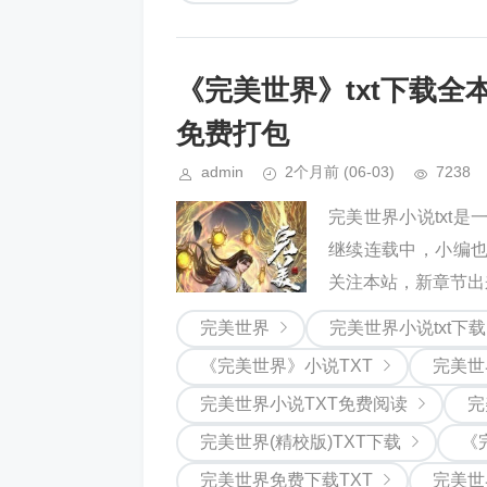
《完美世界》txt下载全
免费打包
admin
2个月前
(06-03)
7238
完美世界小说txt
继续连载中，小编
关注本站，新章节出
完美世界
完美世界小说txt下载
《完美世界》小说TXT
完美世
完美世界小说TXT免费阅读
完
完美世界(精校版)TXT下载
《
完美世界免费下载TXT
完美世