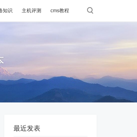
络知识
络知识
主机评测
主机评测
cms教程
cms教程
本
最近发表