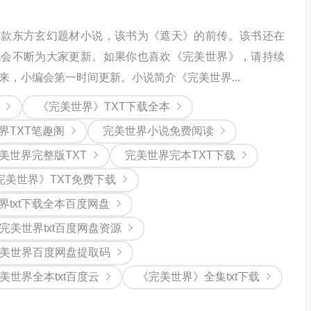
是一款东方玄幻题材小说，该书为《遮天》的前传。该书还在
也会不断为大家更新。如果你也喜欢《完美世界》，请持续
来，小编会第一时间更新。小说简介《完美世界...
《完美世界》TXT下载全本
界TXT笔趣阁
完美世界小说免费阅读
美世界完整版TXT
完美世界完本TXT下载
完美世界》TXT免费下载
界txt下载全本百度网盘
完美世界txt百度网盘资源
美世界百度网盘提取码
美世界全本txt百度云
《完美世界》全集txt下载