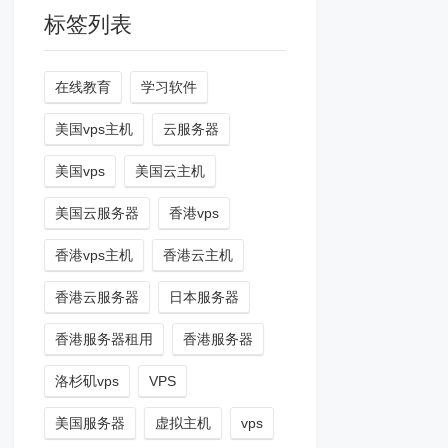
标签列表
在线教育
学习软件
美国vps主机
云服务器
美国vps
美国云主机
美国云服务器
香港vps
香港vps主机
香港云主机
香港云服务器
日本服务器
香港服务器租用
香港服务器
洛杉矶vps
VPS
美国服务器
虚拟主机
vps