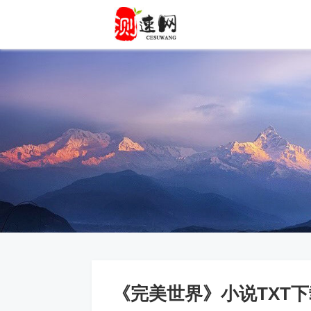
《完美世界》小说TXT下