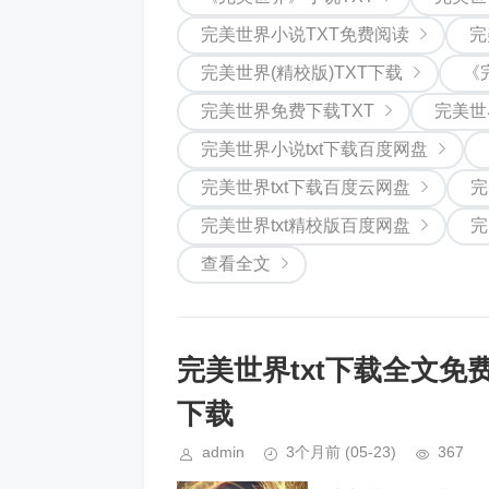
完美世界小说TXT免费阅读
完
完美世界(精校版)TXT下载
《
完美世界免费下载TXT
完美世
完美世界小说txt下载百度网盘
完美世界txt下载百度云网盘
完
完美世界txt精校版百度网盘
完
查看全文
完美世界txt下载全文免
下载
admin
3个月前
(05-23)
367