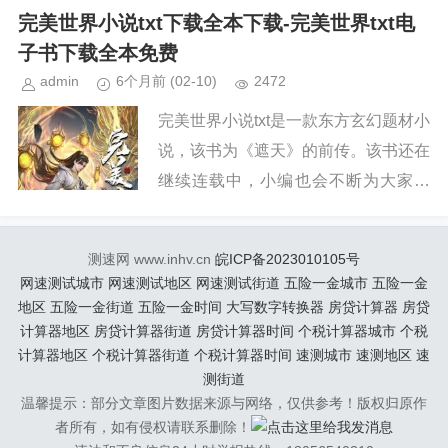
续关注本站，新章节出来，小编会第一
完美世界小说txt下载全本下载-完美世界txt电
时间更新。小说简介《完美世界...
子书下载全本免费
admin
6个月前
(02-10)
2472
完美世界小说txt是一款东方玄幻题材小
说，该书为《遮天》的前传。该书还在
继续连载中，小编也会不断为大家更
新。如果你也喜欢《完美世界》，请持
续关注本站，新章节出来，小编会第一
测速网 www.inhv.cn
皖ICP备2023010105号
时间更新。小说简介《完美世界...
网速测试城市
网速测试地区
网速测试街道
五险一金城市
五险一金
地区
五险一金街道
五险一金时间
大写数字转换器
房贷计算器
房贷
计算器地区
房贷计算器街道
房贷计算器时间
个税计算器城市
个税
计算器地区
个税计算器街道
个税计算器时间
速测城市
速测地区
速
测街道
温馨提示：部分文章图片数据来源与网络，仅供参考！版权归原作
者所有，如有侵权请联系删除！