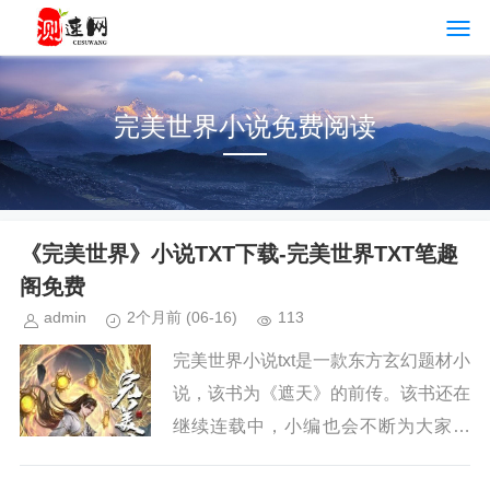
完美世界小说免费阅读
《完美世界》小说TXT下载-完美世界TXT笔趣
阁免费
admin
2个月前
(06-16)
113
完美世界小说txt是一款东方玄幻题材小
说，该书为《遮天》的前传。该书还在
继续连载中，小编也会不断为大家更
新。如果你也喜欢《完美世界》，请持