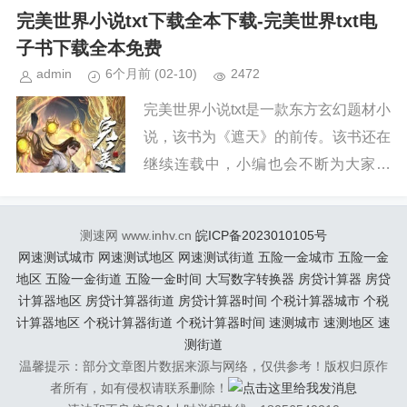
续关注本站，新章节出来，小编会第一
完美世界小说txt下载全本下载-完美世界txt电
时间更新。小说简介《完美世界...
子书下载全本免费
admin
6个月前
(02-10)
2472
完美世界小说txt是一款东方玄幻题材小
说，该书为《遮天》的前传。该书还在
继续连载中，小编也会不断为大家更
新。如果你也喜欢《完美世界》，请持
续关注本站，新章节出来，小编会第一
测速网 www.inhv.cn
皖ICP备2023010105号
时间更新。小说简介《完美世界...
网速测试城市
网速测试地区
网速测试街道
五险一金城市
五险一金
地区
五险一金街道
五险一金时间
大写数字转换器
房贷计算器
房贷
计算器地区
房贷计算器街道
房贷计算器时间
个税计算器城市
个税
计算器地区
个税计算器街道
个税计算器时间
速测城市
速测地区
速
测街道
温馨提示：部分文章图片数据来源与网络，仅供参考！版权归原作
者所有，如有侵权请联系删除！