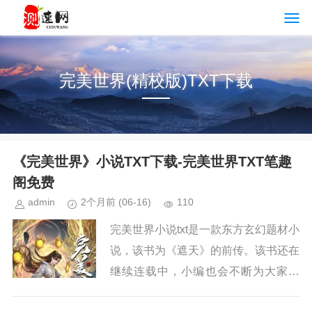
完美世界(精校版)TXT下载
《完美世界》小说TXT下载-完美世界TXT笔趣
阁免费
admin
2个月前
(06-16)
110
完美世界小说txt是一款东方玄幻题材小
说，该书为《遮天》的前传。该书还在
继续连载中，小编也会不断为大家更
新。如果你也喜欢《完美世界》，请持