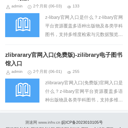
admin
2个月前
(06-03)
133
z-libary官网入口是什么？z-libary官网
平台资源覆盖多语种出版物及各类学科
图书，支持多维度检索与元数据预览，
提供标准化格式阅读、智能推荐、云端
笔记及分布式访问保障。其他小说当官
zlibrarary官网入口(免费版)-zilibrary电子图书
网无法访问时...
馆入口
admin
2个月前
(06-01)
255
zlibrarary官网入口(免费版)官网入口是
什么？z-libary官网平台资源覆盖多语
种出版物及各类学科图书，支持多维度
检索与元数据预览，提供标准化格式阅
读、智能推荐、云端笔记及分布式...
测速网 www.inhv.cn
皖ICP备2023010105号