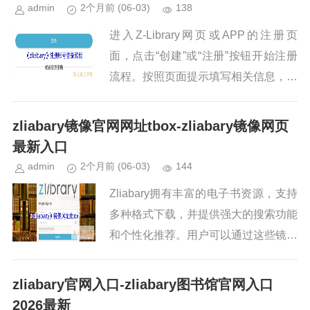
admin
2个月前
(06-03)
138
进入Z-Library网页或APP的注册页
面，点击“创建”或“注册”按钮开始注册
流程。按照页面提示填写相关信息，并
通过手机或邮箱接收验证码完成验证。
注册...
zliabary镜像官网网址tbox-zliabary镜像网页
最新入口
admin
2个月前
(06-03)
144
Zliabary拥有丰富的电子书资源，支持
多种格式下载，并提供强大的搜索功能
和个性化推荐。用户可以通过这些镜像
网址随时随地访问Zliabary，享受便捷
的阅读和学习体验。下面，小编就来为
zliabary官网入口-zliabary图书馆官网入口
大家介绍一下Z...
2026最新