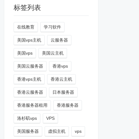
标签列表
在线教育
学习软件
美国vps主机
云服务器
美国vps
美国云主机
美国云服务器
香港vps
香港vps主机
香港云主机
香港云服务器
日本服务器
香港服务器租用
香港服务器
洛杉矶vps
VPS
美国服务器
虚拟主机
vps