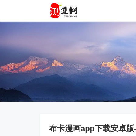
布卡漫画app下载安卓