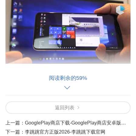
手机windows10系统特色
阅读剩余的59%
真实的画面，很多细节方面都是呈现得蛮好的，这
样你玩起来趣味性会更多；
返回列表
很多的一些操作一定要按照其中的规定来，如果步
骤出现了问题就很难成功；
上一篇：
GooglePlay商店下载-GooglePlay商店安卓版下载
下一篇：
李跳跳官方正版2026-李跳跳下载官网