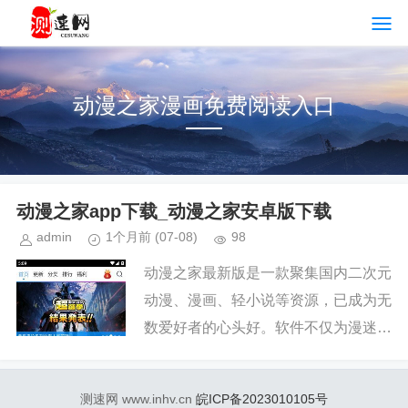
动漫之家漫画免费阅读入口
动漫之家app下载_动漫之家安卓版下载
admin
1个月前
(07-08)
98
动漫之家最新版是一款聚集国内二次元
动漫、漫画、轻小说等资源，已成为无
数爱好者的心头好。软件不仅为漫迷汇
聚了琳琅满目的动漫佳作，涵盖热血、
冒险、恋爱等各类漫画题材，内容实时
测速网 www.inhv.cn
皖ICP备2023010105号