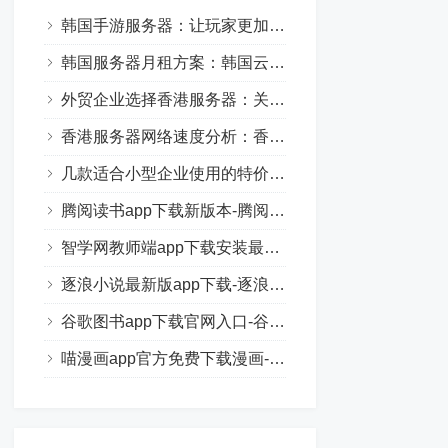
韩国手游服务器：让玩家更加沉浸于游戏的世界中
韩国服务器月租方案：韩国云服务器价格与优势一览
外贸企业选择香港服务器：关键因素与技巧分享
香港服务器网络速度分析：香港云服务器真的慢吗？
几款适合小型企业使用的特价香港服务器配置推荐
腾阅读书app下载新版本-腾阅读书正式版安卓手机版下载
智学网教师端app下载安装最新版-智学网教师端手机版下载
逐浪小说最新版app下载-逐浪小说正式版免费手机下载安装
谷歌图书app下载官网入口-谷歌图书正版免费下载安装
喵漫画app官方免费下载漫画-喵漫画正式版在线阅读安卓下载