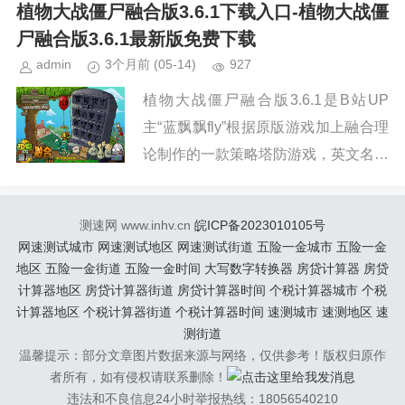
《植物防御僵尸》玩法的基础上，又加
植物大战僵尸融合版3.6.1下载入口-植物大战僵
入了独特...
尸融合版3.6.1最新版免费下载
admin
3个月前
(05-14)
927
植物大战僵尸融合版3.6.1是B站UP
主“蓝飘飘fly”根据原版游戏加上融合理
论制作的一款策略塔防游戏，英文名叫
PlantsVsZombiesRH，在延续经典
《植物防御僵尸》玩法的基础上，...
测速网 www.inhv.cn
皖ICP备2023010105号
网速测试城市
网速测试地区
网速测试街道
五险一金城市
五险一金
地区
五险一金街道
五险一金时间
大写数字转换器
房贷计算器
房贷
计算器地区
房贷计算器街道
房贷计算器时间
个税计算器城市
个税
计算器地区
个税计算器街道
个税计算器时间
速测城市
速测地区
速
测街道
温馨提示：部分文章图片数据来源与网络，仅供参考！版权归原作
者所有，如有侵权请联系删除！
违法和不良信息24小时举报热线：18056540210