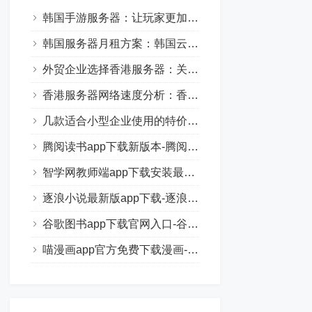
韩国手游服务器：让玩家更加沉浸于游戏的世界中
韩国服务器月租方案：韩国云服务器价格与优势一览
外贸企业选择香港服务器：关键因素与技巧分享
香港服务器网络速度分析：香港云服务器真的慢吗？
几款适合小型企业使用的特价香港服务器配置推荐
腾阅读书app下载新版本-腾阅读书正式版安卓手机版下载
智学网教师端app下载安装最新版-智学网教师端手机版下载
逐浪小说最新版app下载-逐浪小说正式版免费手机下载安装
谷歌图书app下载官网入口-谷歌图书正版免费下载安装
喵漫画app官方免费下载漫画-喵漫画正式版在线阅读安卓下载