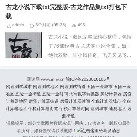
古龙介绍古龙，原名熊耀华，籍贯江
古龙小说下载txt完整版-古龙作品集txt打包下
西，汉族。1938年6月7日...
载
admin
3个月前
(05-23)
495
古龙小说下载txt完整版精心整理，包括
了76部经典古龙武侠小说全集，如：
绝代双骄、陆小凤传奇、飞刀又见飞刀
等，喜欢古龙先生的朋友，赶快下载阅
读吧！古龙介绍古龙，原名熊耀华，籍
测速网 www.inhv.cn
皖ICP备2023010105号
贯江西，汉族。1938年6...
网速测试城市
网速测试地区
网速测试街道
五险一金城市
五险一金
地区
五险一金街道
五险一金时间
大写数字转换器
房贷计算器
房贷
计算器地区
房贷计算器街道
房贷计算器时间
个税计算器城市
个税
计算器地区
个税计算器街道
个税计算器时间
速测城市
速测地区
速
测街道
温馨提示：部分文章图片数据来源与网络，仅供参考！版权归原作
者所有，如有侵权请联系删除！