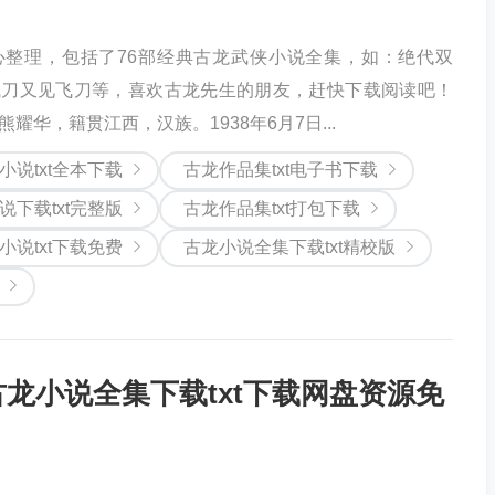
精心整理，包括了76部经典古龙武侠小说全集，如：绝代双
飞刀又见飞刀等，喜欢古龙先生的朋友，赶快下载阅读吧！
耀华，籍贯江西，汉族。1938年6月7日...
小说txt全本下载
古龙作品集txt电子书下载
说下载txt完整版
古龙作品集txt打包下载
小说txt下载免费
古龙小说全集下载txt精校版
古龙小说全集下载txt下载网盘资源免