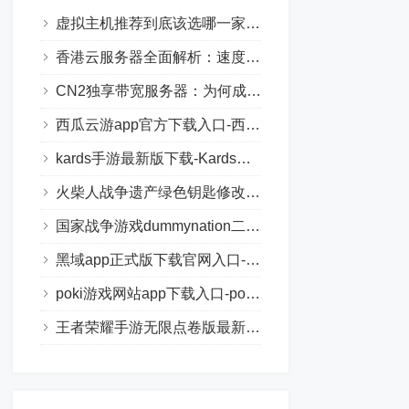
虚拟主机推荐到底该选哪一家：新手必看的全方位选购指南
香港云服务器全面解析：速度、稳定与合规的黄金之选
CN2独享带宽服务器：为何成为企业网络加速的终极选择
西瓜云游app官方下载入口-西瓜云游戏免费版下载
kards手游最新版下载-Kards手游版官网下载最新版本
火柴人战争遗产绿色钥匙修改器下载-火柴人战争遗产修改器绿色钥匙版下载
国家战争游戏dummynation二战版下载-游戏名dummynation破解版下载
黑域app正式版下载官网入口-黑域app下载最新版安卓版
poki游戏网站app下载入口-poki游戏网站入口
王者荣耀手游无限点卷版最新免费下载-王者荣耀无限点卷版app下载