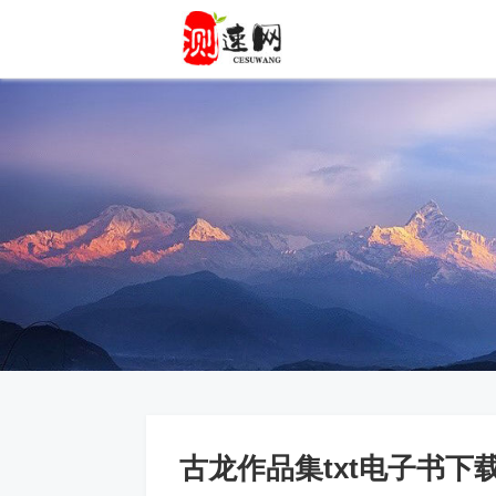
古龙作品集txt电子书下