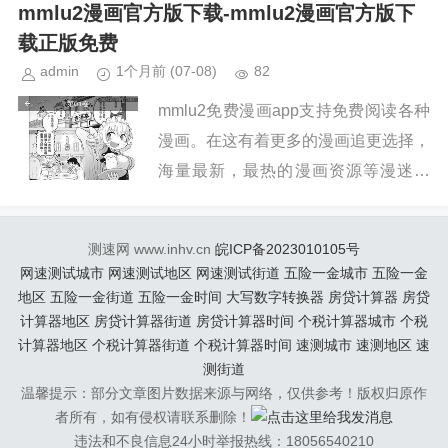
观看，短篇，单本，cos图以及3D动漫
mmlu2漫画官方版下载-mmlu2漫画官方版下
一应俱全，...
载正版免费
admin
1个月前
(07-08)
82
mmlu2免费漫画app支持免费阅读各种
漫画。在这有着更多的漫画追更选择，
海量最新，最热的漫画资源等漫迷发
现。这里有着海量二创漫画资源让漫迷
观看，短篇，单本，cos图以及3D动漫
测速网 www.inhv.cn
皖ICP备2023010105号
一应俱全，...
网速测试城市
网速测试地区
网速测试街道
五险一金城市
五险一金
地区
五险一金街道
五险一金时间
大写数字转换器
房贷计算器
房贷
计算器地区
房贷计算器街道
房贷计算器时间
个税计算器城市
个税
计算器地区
个税计算器街道
个税计算器时间
速测城市
速测地区
速
测街道
温馨提示：部分文章图片数据来源与网络，仅供参考！版权归原作
者所有，如有侵权请联系删除！
违法和不良信息24小时举报热线：18056540210