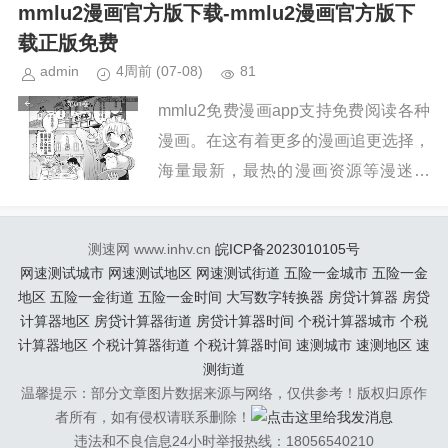
观看，短篇，单本，cos图以及3D动漫
mmlu2漫画官方版下载-mmlu2漫画官方版下
一应俱全，...
载正版免费
admin
4周前
(07-08)
81
mmlu2免费漫画app支持免费阅读各种
漫画。在这有着更多的漫画追更选择，
海量最新，最热的漫画资源等漫迷发
现。这里有着海量二创漫画资源让漫迷
观看，短篇，单本，cos图以及3D动漫
测速网 www.inhv.cn
皖ICP备2023010105号
一应俱全，...
网速测试城市
网速测试地区
网速测试街道
五险一金城市
五险一金
地区
五险一金街道
五险一金时间
大写数字转换器
房贷计算器
房贷
计算器地区
房贷计算器街道
房贷计算器时间
个税计算器城市
个税
计算器地区
个税计算器街道
个税计算器时间
速测城市
速测地区
速
测街道
温馨提示：部分文章图片数据来源与网络，仅供参考！版权归原作
者所有，如有侵权请联系删除！
违法和不良信息24小时举报热线：18056540210